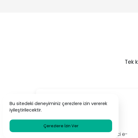
Tek k
Bu sitedeki deneyiminiz çerezlere izin vererek
iyileştirilecektir.
Basit & Ücretsiz
Çerezlere İzin Ver
'e izin
Hızlı ve basit adımlarla geçici e-