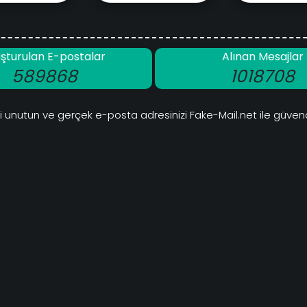
şturulan E-postalar
Alınan Mesajlar
589868
1018708
 unutun ve gerçek e-posta adresinizi Fake-Mail.net ile güven