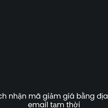
h nhận mã giảm giá bằng địa
email tạm thời