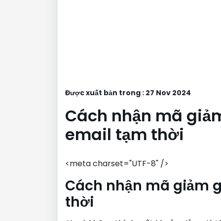
Được xuất bản trong : 27 Nov 2024
Cách nhận mã giảm
email tạm thời
<meta charset="UTF-8" />
Cách nhận mã giảm gi
thời