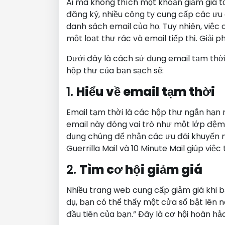
Ai mà không thích một khoản giảm giá tố
đăng ký, nhiều công ty cung cấp các ưu
danh sách email của họ. Tuy nhiên, việ
một loạt thư rác và email tiếp thị. Giải p
Dưới đây là cách sử dụng email tạm thời 
hộp thư của bạn sạch sẽ:
1.
Hiểu về email tạm thời
Email tạm thời là các hộp thư ngắn hạn
email này đóng vai trò như một lớp đệm,
dụng chúng để nhận các ưu đãi khuyến m
Guerrilla Mail và 10 Minute Mail giúp việc
2.
Tìm cơ hội giảm giá
Nhiều trang web cung cấp giảm giá khi b
dụ, bạn có thể thấy một cửa sổ bật lên n
đầu tiên của bạn.” Đây là cơ hội hoàn hả