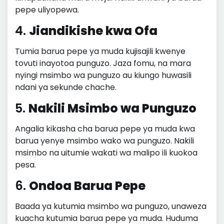
pepe uliyopewa.
4.
Jiandikishe kwa Ofa
Tumia barua pepe ya muda kujisajili kwenye
tovuti inayotoa punguzo. Jaza fomu, na mara
nyingi msimbo wa punguzo au kiungo huwasili
ndani ya sekunde chache.
5.
Nakili Msimbo wa Punguzo
Angalia kikasha cha barua pepe ya muda kwa
barua yenye msimbo wako wa punguzo. Nakili
msimbo na uitumie wakati wa malipo ili kuokoa
pesa.
6.
Ondoa Barua Pepe
Baada ya kutumia msimbo wa punguzo, unaweza
kuacha kutumia barua pepe ya muda. Huduma