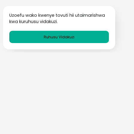
Uzoefu wako kwenye tovuti hii utaimarishwa
kwa kuruhusu vidakuzi.
Ruhusu Vidakuzi
Machapisho Maarufu
Jinsi ya Kupata Misimbo ya
Punguzo kwa Kutumia Barua Pepe
ya Muda
RECOMMENDATIONS
27 NOV 2024
Huduma ya "temp-mail" ni nini?