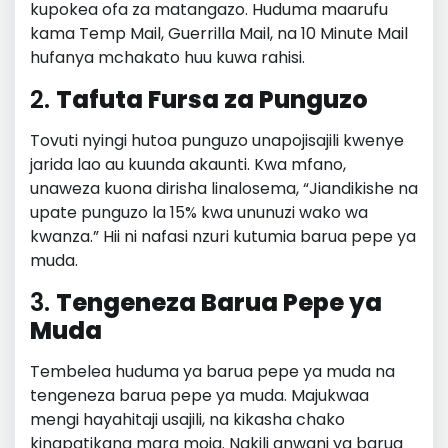
kupokea ofa za matangazo. Huduma maarufu
kama Temp Mail, Guerrilla Mail, na 10 Minute Mail
hufanya mchakato huu kuwa rahisi.
2.
Tafuta Fursa za Punguzo
Tovuti nyingi hutoa punguzo unapojisajili kwenye
jarida lao au kuunda akaunti. Kwa mfano,
unaweza kuona dirisha linalosema, “Jiandikishe na
upate punguzo la 15% kwa ununuzi wako wa
kwanza.” Hii ni nafasi nzuri kutumia barua pepe ya
muda.
3.
Tengeneza Barua Pepe ya
Muda
Tembelea huduma ya barua pepe ya muda na
tengeneza barua pepe ya muda. Majukwaa
mengi hayahitaji usajili, na kikasha chako
kinapatikana mara moja. Nakili anwani ya barua