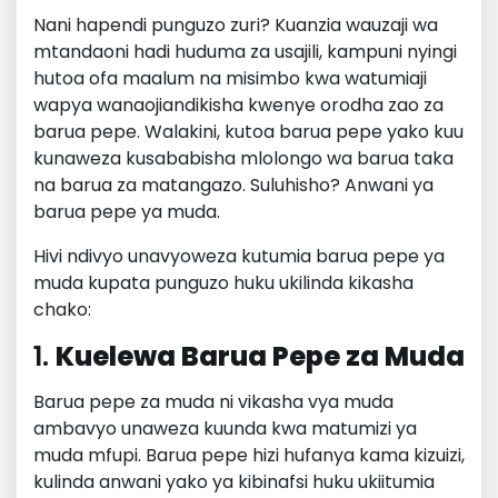
Nani hapendi punguzo zuri? Kuanzia wauzaji wa
mtandaoni hadi huduma za usajili, kampuni nyingi
hutoa ofa maalum na misimbo kwa watumiaji
wapya wanaojiandikisha kwenye orodha zao za
barua pepe. Walakini, kutoa barua pepe yako kuu
kunaweza kusababisha mlolongo wa barua taka
na barua za matangazo. Suluhisho? Anwani ya
barua pepe ya muda.
Hivi ndivyo unavyoweza kutumia barua pepe ya
muda kupata punguzo huku ukilinda kikasha
chako:
1.
Kuelewa Barua Pepe za Muda
Barua pepe za muda ni vikasha vya muda
ambavyo unaweza kuunda kwa matumizi ya
muda mfupi. Barua pepe hizi hufanya kama kizuizi,
kulinda anwani yako ya kibinafsi huku ukiitumia