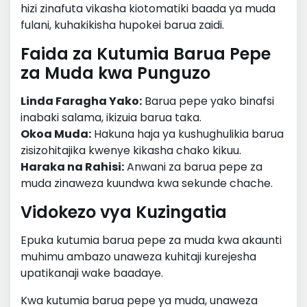
hizi zinafuta vikasha kiotomatiki baada ya muda
fulani, kuhakikisha hupokei barua zaidi.
Faida za Kutumia Barua Pepe
za Muda kwa Punguzo
Linda Faragha Yako:
Barua pepe yako binafsi
inabaki salama, ikizuia barua taka.
Okoa Muda:
Hakuna haja ya kushughulikia barua
zisizohitajika kwenye kikasha chako kikuu.
Haraka na Rahisi:
Anwani za barua pepe za
muda zinaweza kuundwa kwa sekunde chache.
Vidokezo vya Kuzingatia
Epuka kutumia barua pepe za muda kwa akaunti
muhimu ambazo unaweza kuhitaji kurejesha
upatikanaji wake baadaye.
Kwa kutumia barua pepe ya muda, unaweza