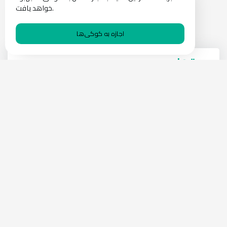
خواهد یافت.
اجازه به کوکی‌ها
پست‌های محبوب
سرویس "10 Minute Mail" چیست؟
RECOMMENDATIONS
29 NOV 2024
خدمات "temp-mail" چیست؟
RECOMMENDATIONS
30 NOV 2024
دسته‌بندی‌ها