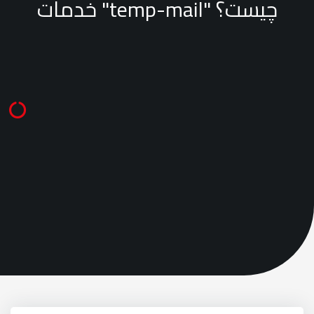
خدمات "temp-mail" چیست؟