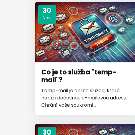
30
Nov
Co je to služba "temp-
mail"?
Temp-mail je online služba, která
nabízí dočasnou e-mailovou adresu.
Chrání vaše soukromí...
30