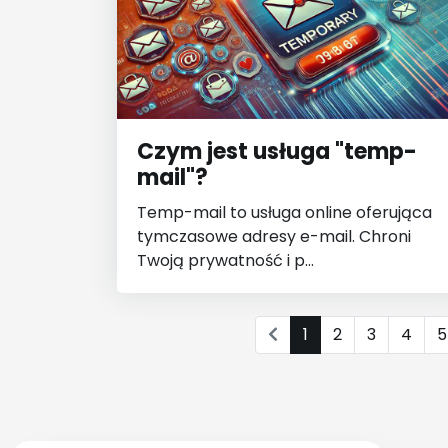
Czym jest usługa "temp-
mail"?
Temp-mail to usługa online oferująca
tymczasowe adresy e-mail. Chroni
Twoją prywatność i p...
1
2
3
4
5